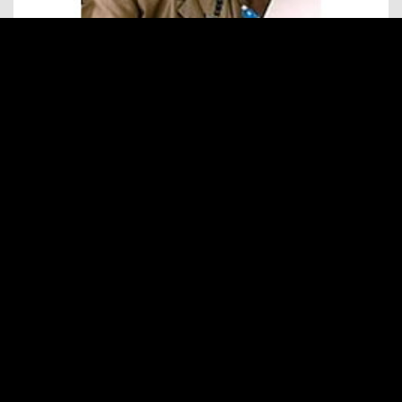
BELGIQUE
TINOU DUTRY
Présidente Mondiale FCEM 1979 – 1988
Présidente d’Honneur FCEM
LEER MÁS
1945 - 1979