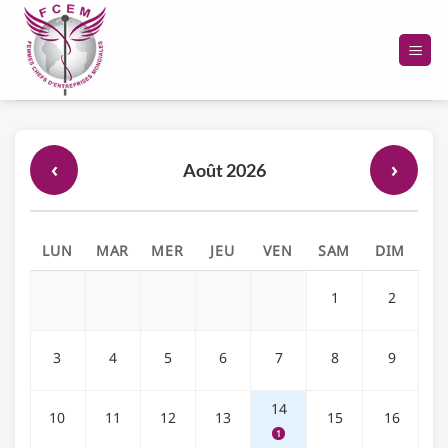
Passer
au
contenu
‹
›
Août 2026
LUN
MAR
MER
JEU
VEN
SAM
DIM
1
2
3
4
5
6
7
8
9
14
10
11
12
13
15
16
1