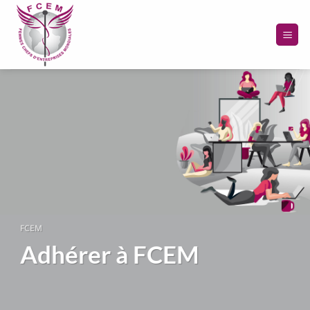
Passer
au
contenu
FCEM
Adhérer à FCEM